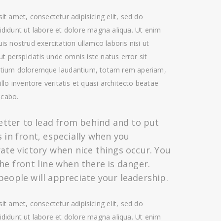
t amet, consectetur adipisicing elit, sed do
didunt ut labore et dolore magna aliqua. Ut enim
s nostrud exercitation ullamco laboris nisi ut
ut perspiciatis unde omnis iste natus error sit
tium doloremque laudantium, totam rem aperiam,
llo inventore veritatis et quasi architecto beatae
icabo.
better to lead from behind and to put
 in front, especially when you
ate victory when nice things occur. You
he front line when there is danger.
eople will appreciate your leadership.
t amet, consectetur adipisicing elit, sed do
didunt ut labore et dolore magna aliqua. Ut enim