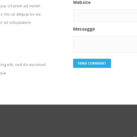
Website
qua. Ut enim ad minim
 nisi ut aliquip ex ea
or sit voluptatem
Messagge
SEND COMMENT
ing elit, sed do eiusmod
qua.