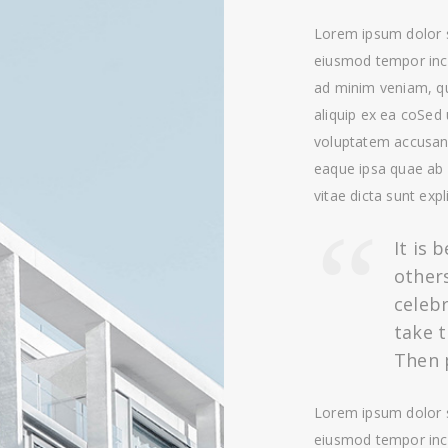
Lorem ipsum dolor si
eiusmod tempor inci
ad minim veniam, qui
aliquip ex ea coSed 
voluptatem accusan
eaque ipsa quae ab i
vitae dicta sunt expl
It is 
others
celebr
take t
Then p
Lorem ipsum dolor si
eiusmod tempor inci