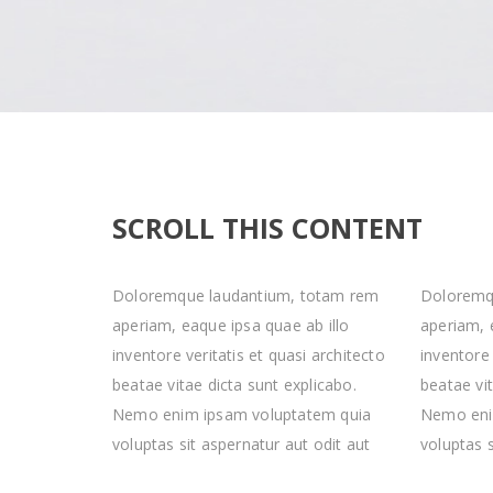
SCROLL THIS CONTENT
Doloremque laudantium, totam rem
Doloremq
aperiam, eaque ipsa quae ab illo
aperiam, 
inventore veritatis et quasi architecto
inventore 
beatae vitae dicta sunt explicabo.
beatae vit
Nemo enim ipsam voluptatem quia
Nemo eni
voluptas sit aspernatur aut odit aut
voluptas s
fugit, sed quia consequuntur magni
fugit, se