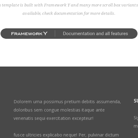
s template is built with Framework Y and many more scroll box variants
 aperiam, eaque ipsa quae
available, check documentation for more details.
ventore veritatis et quasi
 beatae vitae dicta sunt
o. Nemo enim ipsam
m quia voluptas sit
 aut odit aut fugit, sed
equuntur magni dolores
atione voluptatem sequi
 Neque porro quisquam est,
em ipsum quia dolor sit
ectetur, adipisci velit, sed
 numquam eius modi
S
Dolorem urna possimus pretium debitis assumenda,
ncidunt ut labore et dolore
doloribus sem congue molestias itaque ante
liquam quaerat
Si
venenatis sequi exercitation excepteur!
m. Ut enim ad minima
m
uis nostrum exercitationem
fusce ultricies explicabo neque! Per, pulvinar dictum