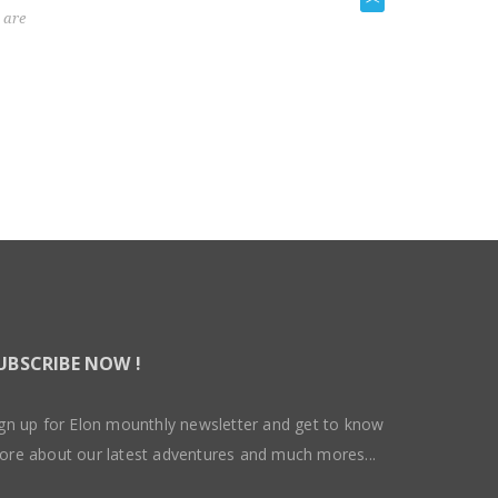
 are
veniam, quis nostrud exercitation
ullamco laboris nisi ut aliquip ex ea
coSed ut perspiciatis unde omnis iste
natus error sit voluptatem
UBSCRIBE NOW !
gn up for Elon mounthly newsletter and get to know
ore about our latest adventures and much mores...