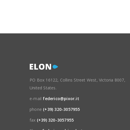
PO Box 16122, Collins Street West, Victoria 8007,
United States.
e-mail
federico@pixor.it
phone
(+39) 320-3057955
fax
(+39) 320-3057955