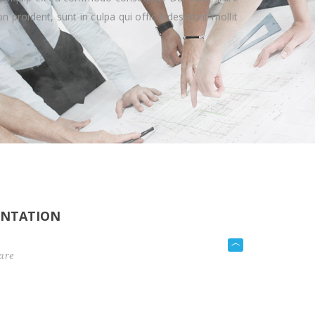
n proident, sunt in culpa qui officia deserunt mollit
ENTATION
are