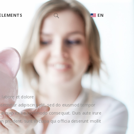
ELEMENTS
EN
 labore et dolore
sectetur adipiscing elit, sed do eiusmod tempor
ut aliquip ex ea commodo consequat. Duis aute irure
n proident, sunt in culpa qui officia deserunt mollit