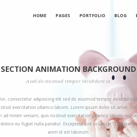
HOME
PAGES
PORTFOLIO
BLOG
SECTION ANIMATION BACKGROUND
Ased do eiusmod tempor incididunt ut
or, consectetur adipisicing elit sed do eiusmod tempor incididunt ut
trud exercitation ullamco laboris. Lorem ipsum dolor sit amet, con
im ad minim veniam, quis nostrud exercitation ullamco laboris nisi 
m dolore eu fugiat nulla pariatur. Excepteur sint occaecat cupidatat no
anim id est laborum.