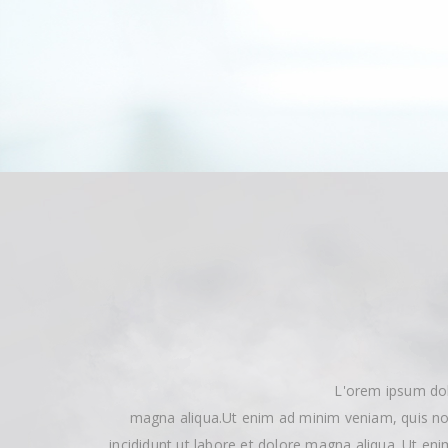
L'orem ipsum dol
magna aliqua.Ut enim ad minim veniam, quis nos
incididunt ut labore et dolore magna aliqua. Ut en