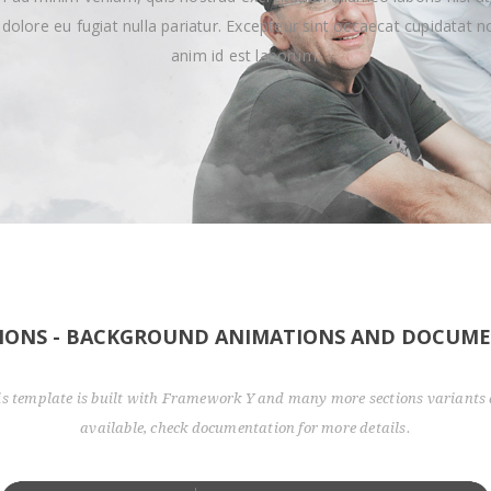
m dolore eu fugiat nulla pariatur. Excepteur sint occaecat cupidatat no
anim id est laborum.
TIONS - BACKGROUND ANIMATIONS AND DOCUM
is template is built with Framework Y and many more sections variants 
available, check documentation for more details.