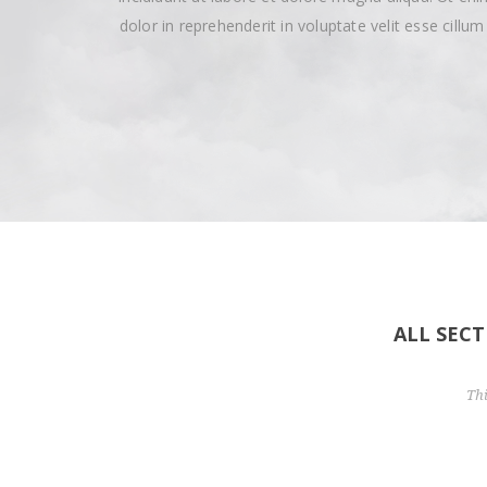
dolor in reprehenderit in voluptate velit esse cillu
ALL SEC
Th