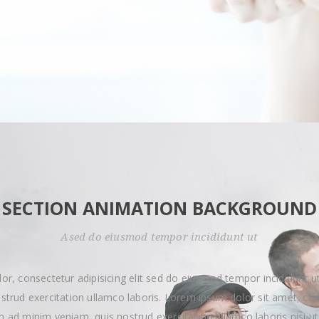
SECTION ANIMATION BACKGROUND
Ased do eiusmod tempor incididunt ut
or, consectetur adipisicing elit sed do eiusmod tempor incididunt ut
trud exercitation ullamco laboris. Lorem ipsum dolor sit amet, con
im ad minim veniam, quis nostrud exercitation ullamco laboris nisi 