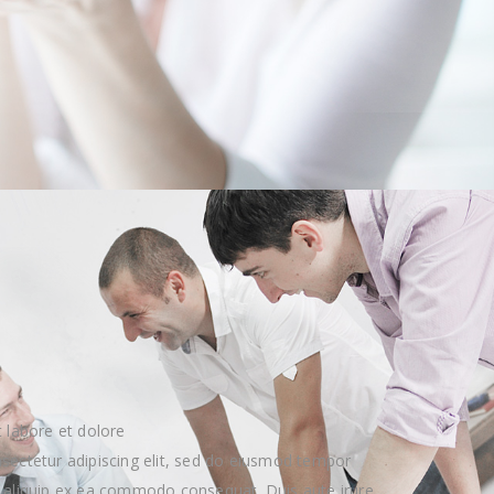
 labore et dolore
sectetur adipiscing elit, sed do eiusmod tempor
ut aliquip ex ea commodo consequat. Duis aute irure