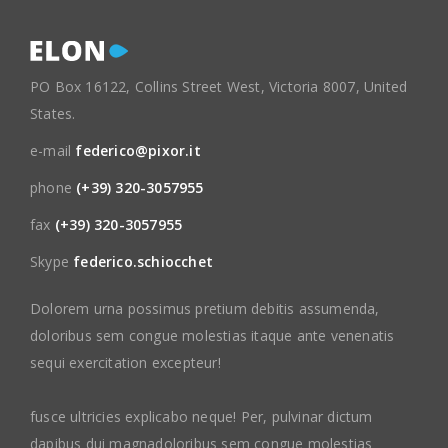
PO Box 16122, Collins Street West, Victoria 8007, United
States.
e-mail
federico@pixor.it
phone
(+39) 320-3057955
fax
(+39) 320-3057955
Skype
federico.schiocchet
Dolorem urna possimus pretium debitis assumenda,
doloribus sem congue molestias itaque ante venenatis
sequi exercitation excepteur!
fusce ultricies explicabo neque! Per, pulvinar dictum
dapibus dui magnadoloribus sem congue molestias