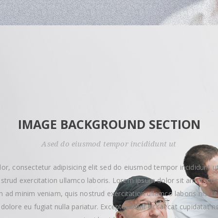
IMAGE BACKGROUND SECTION
Ased do eiusmod tempor incididunt ut
or, consectetur adipisicing elit sed do eiusmod tempor incididunt ut
trud exercitation ullamco laboris. Lorem ipsum dolor sit amet, con
im ad minim veniam, quis nostrud exercitation ullamco laboris nisi 
m dolore eu fugiat nulla pariatur. Excepteur sint occaecat cupidatat no