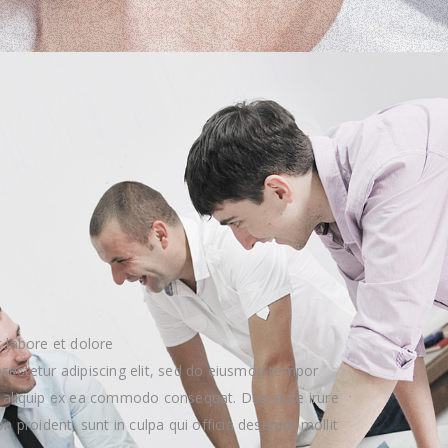
 labore et dolore
sectetur adipiscing elit, sed do eiusmod tempor
ut aliquip ex ea commodo consequat. Duis aute irure
n proident, sunt in culpa qui officia deserunt mollit