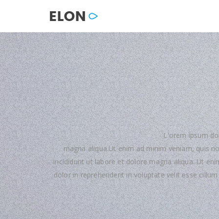
L'orem ipsum dol
magna aliqua.Ut enim ad minim veniam, quis nos
incididunt ut labore et dolore magna aliqua. Ut en
dolor in reprehenderit in voluptate velit esse cillu