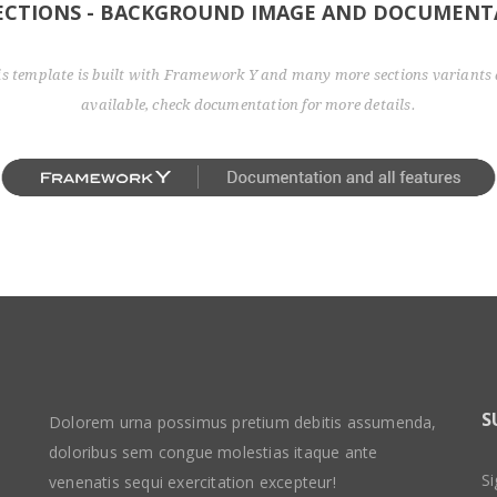
SECTIONS - BACKGROUND IMAGE AND DOCUMENT
is template is built with Framework Y and many more sections variants 
available, check documentation for more details.
S
Dolorem urna possimus pretium debitis assumenda,
doloribus sem congue molestias itaque ante
Si
venenatis sequi exercitation excepteur!