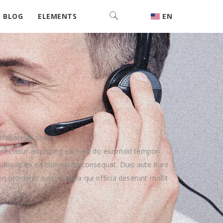
BLOG
ELEMENTS
EN
 labore et dolore
sectetur adipiscing elit, sed do eiusmod tempor
ut aliquip ex ea commodo consequat. Duis aute irure
n proident, sunt in culpa qui officia deserunt mollit