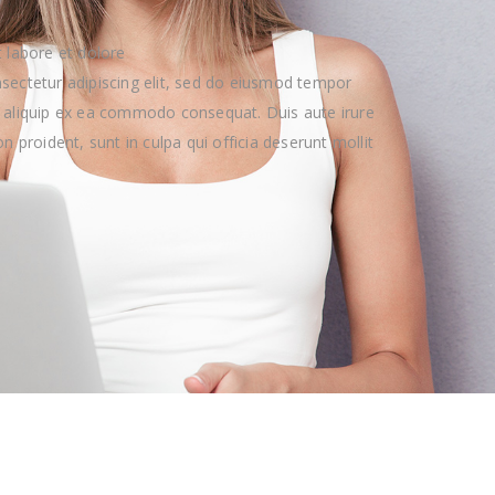
 labore et dolore
sectetur adipiscing elit, sed do eiusmod tempor
ut aliquip ex ea commodo consequat. Duis aute irure
n proident, sunt in culpa qui officia deserunt mollit