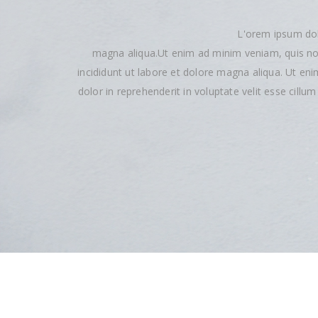
L'orem ipsum dol
magna aliqua.Ut enim ad minim veniam, quis nos
incididunt ut labore et dolore magna aliqua. Ut en
dolor in reprehenderit in voluptate velit esse cillu