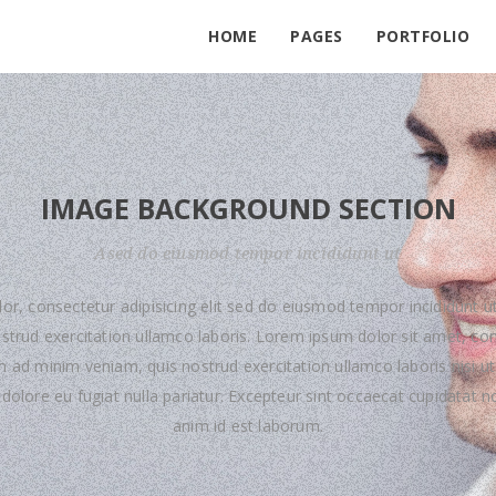
HOME
PAGES
PORTFOLIO
IMAGE BACKGROUND SECTION
Ased do eiusmod tempor incididunt ut
or, consectetur adipisicing elit sed do eiusmod tempor incididunt ut
trud exercitation ullamco laboris. Lorem ipsum dolor sit amet, con
im ad minim veniam, quis nostrud exercitation ullamco laboris nisi 
m dolore eu fugiat nulla pariatur. Excepteur sint occaecat cupidatat no
anim id est laborum.