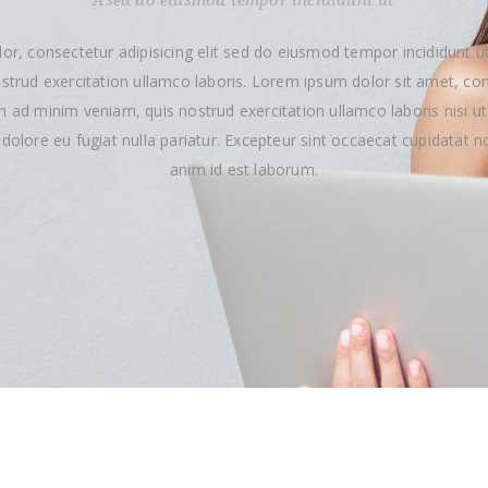
Ased do eiusmod tempor incididunt ut
or, consectetur adipisicing elit sed do eiusmod tempor incididunt ut
trud exercitation ullamco laboris. Lorem ipsum dolor sit amet, con
im ad minim veniam, quis nostrud exercitation ullamco laboris nisi 
m dolore eu fugiat nulla pariatur. Excepteur sint occaecat cupidatat no
anim id est laborum.